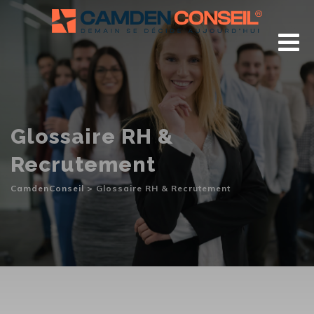
Skip
to
content
Glossaire RH &
Recrutement
CamdenConseil
>
Glossaire RH & Recrutement