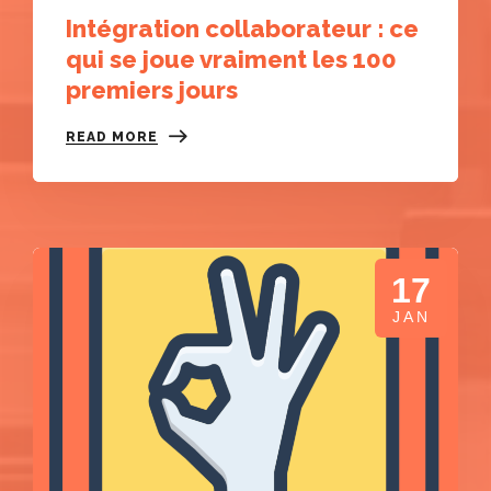
Intégration collaborateur : ce
qui se joue vraiment les 100
premiers jours
READ MORE
17
JAN