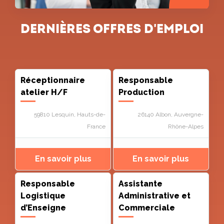
Dernières offres d'emploi
Réceptionnaire
Responsable
atelier H/F
Production
59810 Lesquin, Hauts-de-
26140 Albon, Auvergne-
France
Rhône-Alpes
Responsable
Assistante
Logistique
Administrative et
d’Enseigne
Commerciale