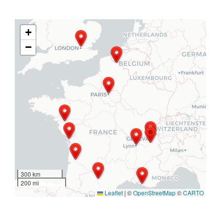
+
−
300 km
200 mi
Leaflet
|
©
OpenStreetMap
©
CARTO