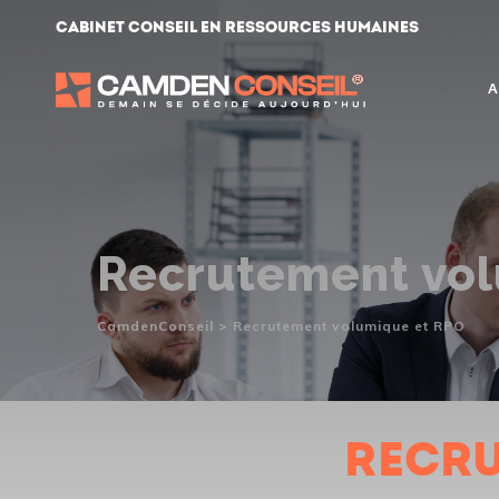
Skip
Cabinet conseil en ressources humaines
to
content
A
Recrutement vol
CamdenConseil
>
Recrutement volumique et RPO
Recru