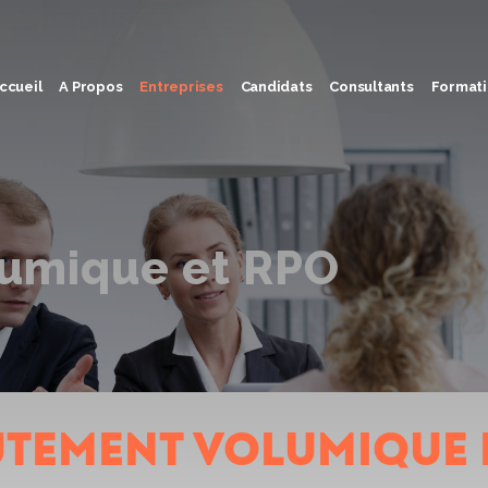
ccueil
A Propos
Entreprises
Candidats
Consultants
Formati
umique et RPO
tement volumique 