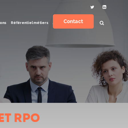
Contact
ons
Référentiel métiers
Actualités
et RPO