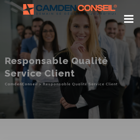
Skip
to
content
Responsable Qualité
Service Client
CamdenConseil
>
Responsable Qualité Service Client