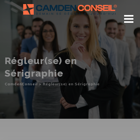
Skip
to
content
Régleur(se) en
Sérigraphie
CamdenConseil
>
Régleur(se) en Sérigraphie