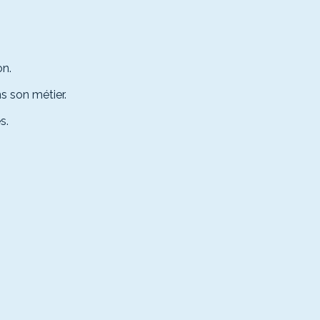
on.
s son métier.
s.