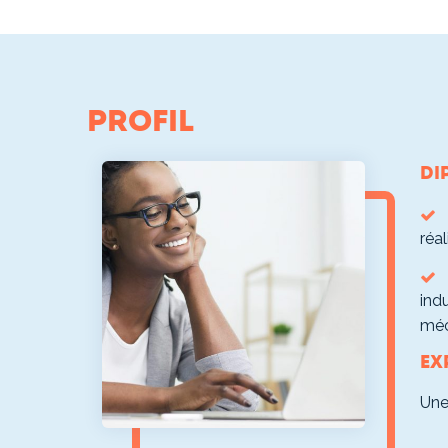
Profil
Di
réa
indu
méc
Ex
Une