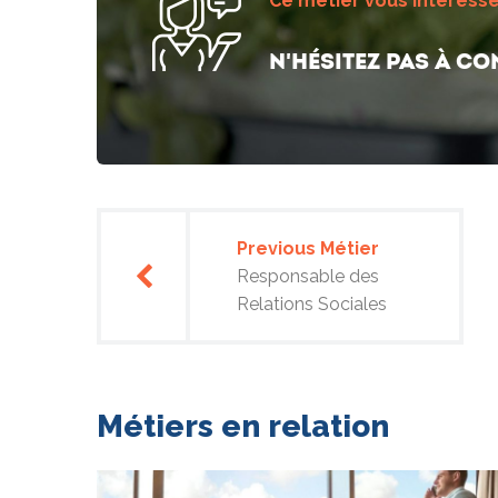
Ce métier vous interesse
N'hésitez pas à co
Navigation
Previous Métier
de
Responsable des
Relations Sociales
l’article
Métiers en relation