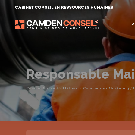
Skip
Cabinet conseil en ressources humaines
to
content
A
Responsable Ma
CamdenConseil
>
Métiers
>
Commerce / Marketing / L