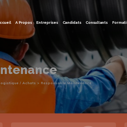
ccueil
A Propos
Entreprises
Candidats
Consultants
Formati
intenance
ogistique / Achats
>
Responsable Maintenance