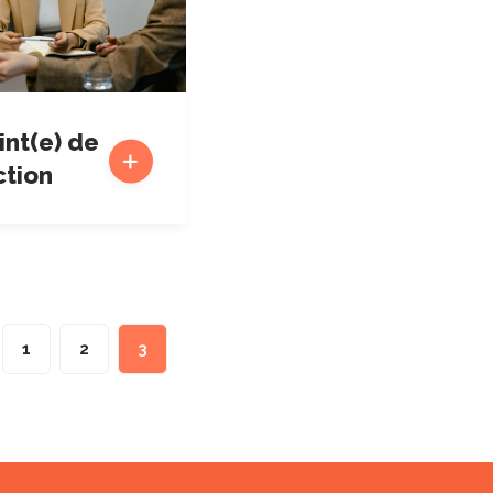
int(e) de
ction
1
2
3