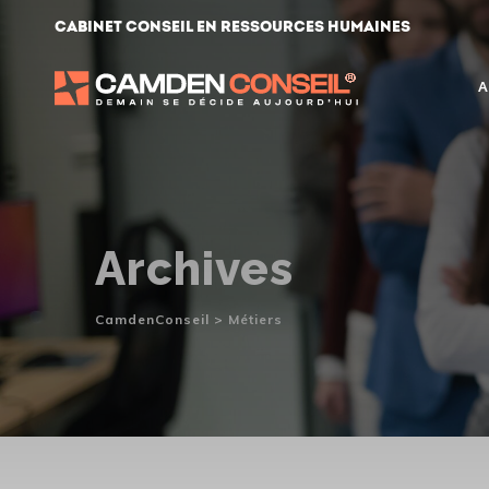
Skip
Cabinet conseil en ressources humaines
to
content
A
Archives
CamdenConseil
>
Métiers